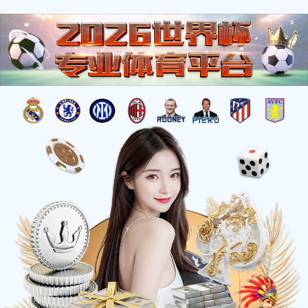
立即注册
开云下载
官网 · 权威体
育数据平台
开云下载 OFFICIAL WEBSITE
自2022年创立以来，
开云下载
致力于为用户提供包括
NBA、英超、欧洲杯、LPL在内的热门赛事直播与数据
服务，广受用户信赖。
立即下载开云下载APP